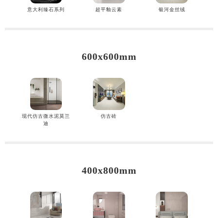
意大利臻石系列
超平釉云素
银河金丝绒
600x600mm
现代仿古微水泥莫兰
仿古砖
迪
400x800mm