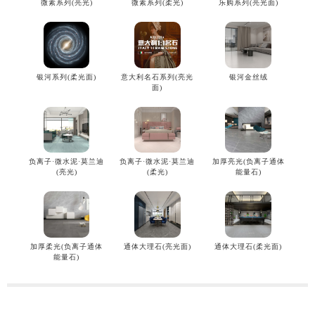
微素系列(亮光)
微素系列(柔光)
乐购系列(亮光面)
银河系列(柔光面)
意大利名石系列(亮光
银河金丝绒
面)
负离子·微水泥·莫兰迪
负离子·微水泥·莫兰迪
加厚亮光(负离子通体
(亮光)
(柔光)
能量石)
加厚柔光(负离子通体
通体大理石(亮光面)
通体大理石(柔光面)
能量石)