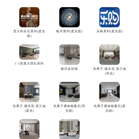
意大利名石系列(柔光
银河系列(柔光面)
乐购系列(柔光面)
面)
1:1高透大理石系列
银河金丝绒
负离子-微水泥·莫兰迪
(亮光)
负离子·微水泥·莫兰迪
负离子通体能量石(亮
负离子通体能量石(柔
(柔光)
光面)
光面)