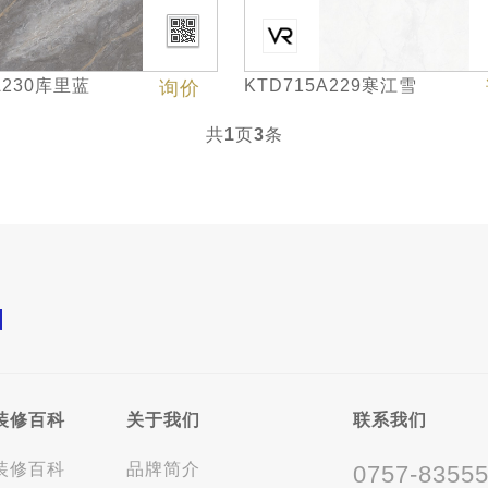
A230库里蓝
KTD715A229寒江雪
询价
共
1
页
3
条
装修百科
关于我们
联系我们
装修百科
品牌简介
0757-8355