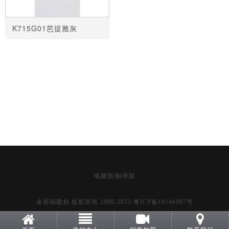
K715G01芭提雅灰
共
1
页
23
条
电脑版
|
触屏版
金裕福建材 版权所有 2008-2024
粤ICP备19146007号